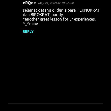
eRQee
May 24, 2009 at 10:32 PM
C
selamat datang di dunia para TEKNOKRAT
o
dan BIROKRAT, buddy..
*another great lesson for ur experiences.
m
^_^mine
m
REPLY
e
n
t
s
P