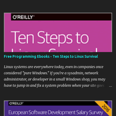
akan dapat meminta lokasi Anda dan melihat status aktivitas
Anda saat ini. Jika Anda tidak menanggapi permintaan lokasi
dalam waktu lima menit, maka akan secara otomatis bersama
dengan kontak tersebut. Ini pada dasarnya versi Google dari jam
Weasley dalam Harry Potter.
Free Programming Ebooks - Ten Steps to Linux Survival
Linux systems are everywhere today, even in companies once
considered "pure Windows." If you’re a sysadmin, network
administrator, or developer in a small Windows shop, you may
have to jump in and fix a system problem when your site goes
down. What if you have no Linux knowledge? This short guide
provides tips to help you survive. Linux systems may appear in
your shop as virtual machines or in the cloud, including web
servers, databases, mobile device managers, version control, and