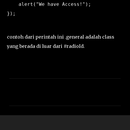
    alert("We have Access!");

contoh dari perintah ini .general adalah class
yang berada di luar dari #radioId.
C
o
m
m
e
n