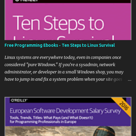
dengan kontak tersebut. Ini pada dasarnya versi Google dari jam
Weasley dalam Harry Potter.
Free Programming Ebooks - Ten Steps to Linux Survival
Linux systems are everywhere today, even in companies once
considered "pure Windows." If you’re a sysadmin, network
administrator, or developer in a small Windows shop, you may
have to jump in and fix a system problem when your site goes
down. What if you have no Linux knowledge? This short guide
provides tips to help you survive. Linux systems may appear in
your shop as virtual machines or in the cloud, including web
servers, databases, mobile device managers, version control, and
monitoring systems. When one of them falters, this primer leads
you through some diagnostic and recovery tasks so you can
quickly get your site back up.