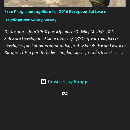
Free Programming Ebooks - 2016 European Software
Development Salary Survey
Of the more than 5,000 participants in O’Reilly Media’s 2016
Software Development Salary Survey, 1,353 software engineers,
developers, and other programming professionals live and work in
Europe. This report includes complete survey results from those
respondents, including participants in organizations both large
and small, and from a wide variety of industries. You’ll learn about
the current state of software development—and the careers that
propel it—across Europe today. This report presents European
Powered by Blogger
survey results, including: The top programming languages that
ERD
respondents currently use professionally Where, by country,
European programmers make the highest salaries Salary ranges
by industry and by specific programming language The difference
in earnings between programmers who work on very small teams
vs. those who work on larger teams The most common
programming languages that European respondents no longer